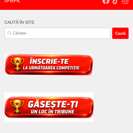
#FRFK
CAUTĂ ÎN SITE:
Caută
după: