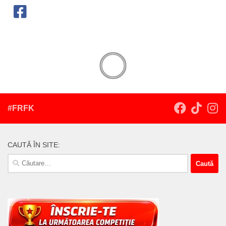
#FRFK
CAUTĂ ÎN SITE:
Caută
după: