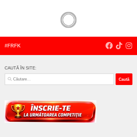
#FRFK
CAUTĂ ÎN SITE:
Caută
după: