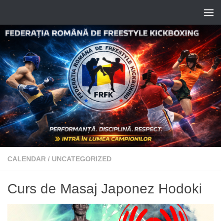
Skip to content
CALENDAR
/
UNCATEGORIZED
Curs de Masaj Japonez Hodoki