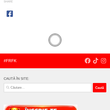
SHARE
#FRFK
CAUTĂ ÎN SITE:
Caută
după: