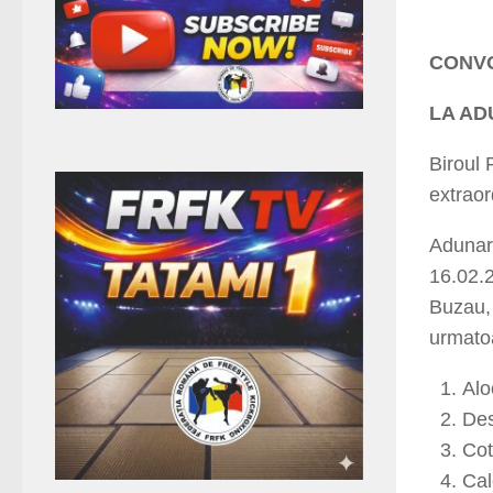
CONV
LA AD
Biroul
extraor
Adunar
16.02.2
Buzau, 
urmatoa
Alo
Des
Cot
Cal