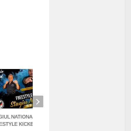
GIUL NATIONAL DE VARA –
GALA PREMIILOR FRFK
ESTYLE KICKBOXING