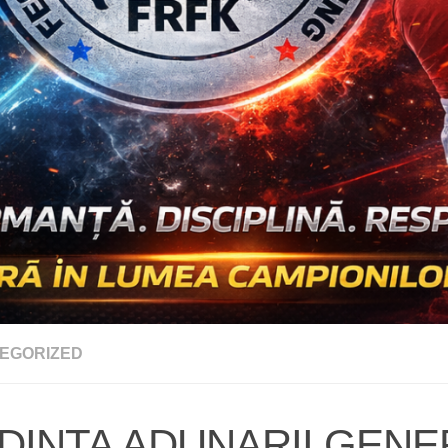
EGORIZED
DINTA ADUNARII GENE