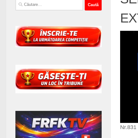
Caută
după:
EX
Nr.831