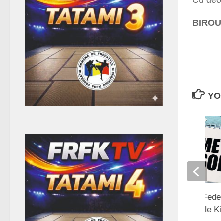
BIROU
YO
Devino Sponsor al Feder
Române de Freestyle Ki