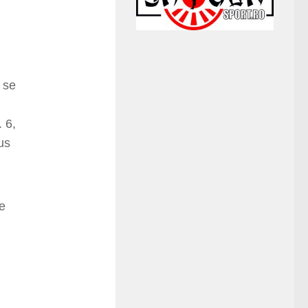
 se
. 6,
us
te