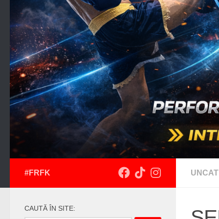
#FRFK
UNCAT
CAUTĂ ÎN SITE:
SE