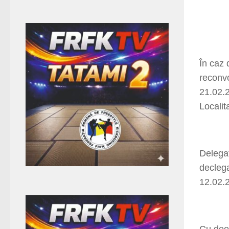
În caz 
reconvo
21.02.2
Localit
Delegat
decleg
12.02.
Cu deos