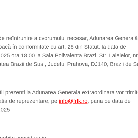
de neîntrunire a cvorumului necesar, Adunarea Generală
acă în conformitate cu art. 28 din Statut, la data de
025 ora 18.00 la Sala Polivalenta Brazi, Str. Lalelelor, nr
atea Brazii de Sus , Judetul Prahova, DJ140, Brazii de S
ii prezenti la Adunarea Generala extraordinara vor trimi
atia de reprezentare, pe
info@frfk.ro
, pana pe data de
2025
ebita consideratie,