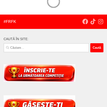
#FRFK
CAUTĂ ÎN SITE:
Caută
după: